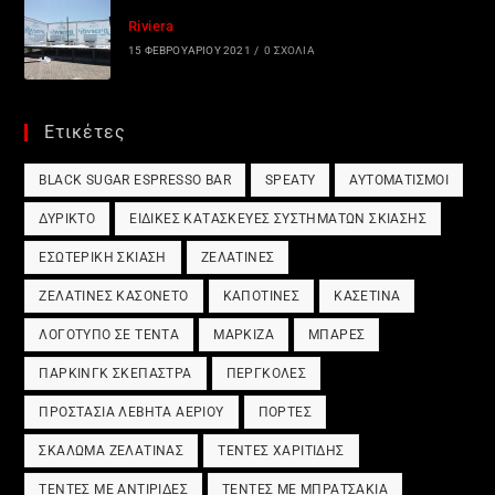
Riviera
15 ΦΕΒΡΟΥΑΡΊΟΥ 2021
/
0 ΣΧΌΛΙΑ
Ετικέτες
BLACK SUGAR ESPRESSO BAR
SPEATY
ΑΥΤΟΜΑΤΙΣΜΟΊ
ΔΎΡΙΚΤΟ
ΕΙΔΙΚΈΣ ΚΑΤΑΣΚΕΥΈΣ ΣΥΣΤΗΜΆΤΩΝ ΣΚΊΑΣΗΣ
ΕΣΩΤΕΡΙΚΉ ΣΚΊΑΣΗ
ΖΕΛΑΤΊΝΕΣ
ΖΕΛΑΤΊΝΕΣ ΚΑΣΟΝΈΤΟ
ΚΑΠΟΤΊΝΕΣ
ΚΑΣΕΤΊΝΑ
ΛΟΓΌΤΥΠΟ ΣΕ ΤΈΝΤΑ
ΜΑΡΚΊΖΑ
ΜΠΆΡΕΣ
ΠΆΡΚΙΝΓΚ ΣΚΈΠΑΣΤΡΑ
ΠΈΡΓΚΟΛΕΣ
ΠΡΟΣΤΑΣΊΑ ΛΈΒΗΤΑ ΑΕΡΊΟΥ
ΠΌΡΤΕΣ
ΣΚΆΛΩΜΑ ΖΕΛΑΤΊΝΑΣ
ΤΈΝΤΕΣ ΧΑΡΙΤΊΔΗΣ
ΤΈΝΤΕΣ ΜΕ ΑΝΤΙΡΊΔΕΣ
ΤΈΝΤΕΣ ΜΕ ΜΠΡΑΤΣΆΚΙΑ