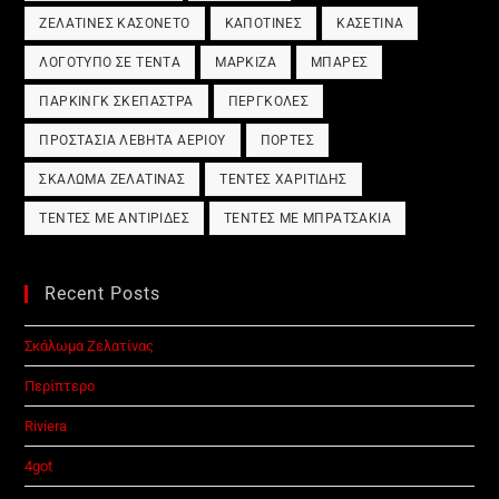
ΖΕΛΑΤΊΝΕΣ ΚΑΣΟΝΈΤΟ
ΚΑΠΟΤΊΝΕΣ
ΚΑΣΕΤΊΝΑ
ΛΟΓΌΤΥΠΟ ΣΕ ΤΈΝΤΑ
ΜΑΡΚΊΖΑ
ΜΠΆΡΕΣ
ΠΆΡΚΙΝΓΚ ΣΚΈΠΑΣΤΡΑ
ΠΈΡΓΚΟΛΕΣ
ΠΡΟΣΤΑΣΊΑ ΛΈΒΗΤΑ ΑΕΡΊΟΥ
ΠΌΡΤΕΣ
ΣΚΆΛΩΜΑ ΖΕΛΑΤΊΝΑΣ
ΤΈΝΤΕΣ ΧΑΡΙΤΊΔΗΣ
ΤΈΝΤΕΣ ΜΕ ΑΝΤΙΡΊΔΕΣ
ΤΈΝΤΕΣ ΜΕ ΜΠΡΑΤΣΆΚΙΑ
Recent Posts
Σκάλωμα Ζελατίνας
Περίπτερο
Riviera
4got