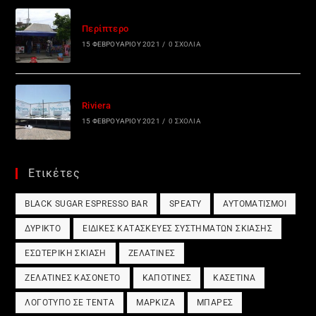
Περίπτερο
15 ΦΕΒΡΟΥΑΡΊΟΥ 2021
/
0 ΣΧΌΛΙΑ
Riviera
15 ΦΕΒΡΟΥΑΡΊΟΥ 2021
/
0 ΣΧΌΛΙΑ
Ετικέτες
BLACK SUGAR ESPRESSO BAR
SPEATY
ΑΥΤΟΜΑΤΙΣΜΟΊ
ΔΎΡΙΚΤΟ
ΕΙΔΙΚΈΣ ΚΑΤΑΣΚΕΥΈΣ ΣΥΣΤΗΜΆΤΩΝ ΣΚΊΑΣΗΣ
ΕΣΩΤΕΡΙΚΉ ΣΚΊΑΣΗ
ΖΕΛΑΤΊΝΕΣ
ΖΕΛΑΤΊΝΕΣ ΚΑΣΟΝΈΤΟ
ΚΑΠΟΤΊΝΕΣ
ΚΑΣΕΤΊΝΑ
ΛΟΓΌΤΥΠΟ ΣΕ ΤΈΝΤΑ
ΜΑΡΚΊΖΑ
ΜΠΆΡΕΣ