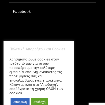
Facebook
Πολιτική Απορρήτου και Cookies
Χρησιμοποιούμε cookies στον
ιστότοπό μας για να σας
προσφέρουμε την καλύτερη
εμπειρία, απομνημονεύοντας τις
προτιμήσεις σας και
επαναλαμβανόμενες επισκέψεις.
Κάνοντας κλικ στο "Αποδοχή",
αποδέχεστε τη χρήση ΟΛΩΝ των
cookies.
Απόρριψη
Αποδοχή