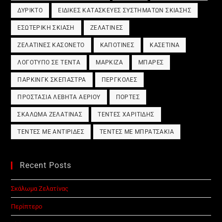
ΔΎΡΙΚΤΟ
ΕΙΔΙΚΈΣ ΚΑΤΑΣΚΕΥΈΣ ΣΥΣΤΗΜΆΤΩΝ ΣΚΊΑΣΗΣ
ΕΣΩΤΕΡΙΚΉ ΣΚΊΑΣΗ
ΖΕΛΑΤΊΝΕΣ
ΖΕΛΑΤΊΝΕΣ ΚΑΣΟΝΈΤΟ
ΚΑΠΟΤΊΝΕΣ
ΚΑΣΕΤΊΝΑ
ΛΟΓΌΤΥΠΟ ΣΕ ΤΈΝΤΑ
ΜΑΡΚΊΖΑ
ΜΠΆΡΕΣ
ΠΆΡΚΙΝΓΚ ΣΚΈΠΑΣΤΡΑ
ΠΈΡΓΚΟΛΕΣ
ΠΡΟΣΤΑΣΊΑ ΛΈΒΗΤΑ ΑΕΡΊΟΥ
ΠΌΡΤΕΣ
ΣΚΆΛΩΜΑ ΖΕΛΑΤΊΝΑΣ
ΤΈΝΤΕΣ ΧΑΡΙΤΊΔΗΣ
ΤΈΝΤΕΣ ΜΕ ΑΝΤΙΡΊΔΕΣ
ΤΈΝΤΕΣ ΜΕ ΜΠΡΑΤΣΆΚΙΑ
Recent Posts
Σκάλωμα Ζελατίνας
Περίπτερο