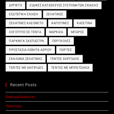
ΔΎΡΙΚΤΟ
ΕΙΔΙΚΈΣ ΚΑΤΑΣΚΕΥΈΣ ΣΥΣΤΗΜΆΤΩΝ ΣΚΊΑΣΗΣ
ΕΣΩΤΕΡΙΚΉ ΣΚΊΑΣΗ
ΖΕΛΑΤΊΝΕΣ
ΖΕΛΑΤΊΝΕΣ ΚΑΣΟΝΈΤΟ
ΚΑΠΟΤΊΝΕΣ
ΚΑΣΕΤΊΝΑ
ΛΟΓΌΤΥΠΟ ΣΕ ΤΈΝΤΑ
ΜΑΡΚΊΖΑ
ΜΠΆΡΕΣ
ΠΆΡΚΙΝΓΚ ΣΚΈΠΑΣΤΡΑ
ΠΈΡΓΚΟΛΕΣ
ΠΡΟΣΤΑΣΊΑ ΛΈΒΗΤΑ ΑΕΡΊΟΥ
ΠΌΡΤΕΣ
ΣΚΆΛΩΜΑ ΖΕΛΑΤΊΝΑΣ
ΤΈΝΤΕΣ ΧΑΡΙΤΊΔΗΣ
ΤΈΝΤΕΣ ΜΕ ΑΝΤΙΡΊΔΕΣ
ΤΈΝΤΕΣ ΜΕ ΜΠΡΑΤΣΆΚΙΑ
Recent Posts
Σκάλωμα Ζελατίνας
Περίπτερο