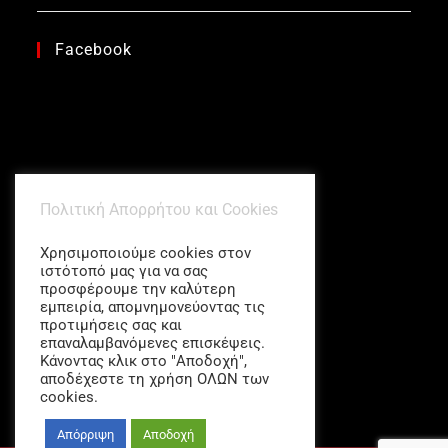
Facebook
Πολιτική Απορρήτου και Cookies
Χρησιμοποιούμε cookies στον
ιστότοπό μας για να σας
προσφέρουμε την καλύτερη
εμπειρία, απομνημονεύοντας τις
προτιμήσεις σας και
επαναλαμβανόμενες επισκέψεις.
Κάνοντας κλικ στο "Αποδοχή",
αποδέχεστε τη χρήση ΟΛΩΝ των
cookies.
Απόρριψη
Αποδοχή