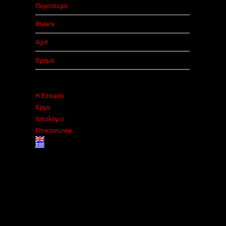
Περίπτερο
Riviera
4got
Όραμα
Η Εταιρία
Έργα
Ιστολόγιο
Επικοινωνία