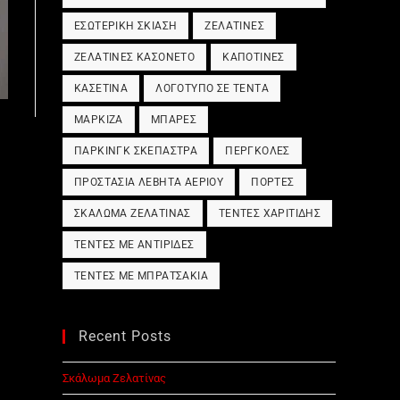
ΕΣΩΤΕΡΙΚΉ ΣΚΊΑΣΗ
ΖΕΛΑΤΊΝΕΣ
ΖΕΛΑΤΊΝΕΣ ΚΑΣΟΝΈΤΟ
ΚΑΠΟΤΊΝΕΣ
ΚΑΣΕΤΊΝΑ
ΛΟΓΌΤΥΠΟ ΣΕ ΤΈΝΤΑ
ΜΑΡΚΊΖΑ
ΜΠΆΡΕΣ
ΠΆΡΚΙΝΓΚ ΣΚΈΠΑΣΤΡΑ
ΠΈΡΓΚΟΛΕΣ
ΠΡΟΣΤΑΣΊΑ ΛΈΒΗΤΑ ΑΕΡΊΟΥ
ΠΌΡΤΕΣ
ΣΚΆΛΩΜΑ ΖΕΛΑΤΊΝΑΣ
ΤΈΝΤΕΣ ΧΑΡΙΤΊΔΗΣ
ΤΈΝΤΕΣ ΜΕ ΑΝΤΙΡΊΔΕΣ
ΤΈΝΤΕΣ ΜΕ ΜΠΡΑΤΣΆΚΙΑ
Recent Posts
Σκάλωμα Ζελατίνας