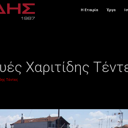
Η Εταιρία
Έργα
Ι
υές Χαριτίδης Τέντ
δης Τέντες