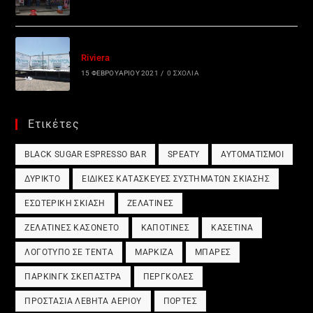
Riviera
15 ΦΕΒΡΟΥΑΡΊΟΥ 2021
/
0 ΣΧΌΛΙΑ
Ετικέτες
BLACK SUGAR ESPRESSO BAR
SPEATY
ΑΥΤΟΜΑΤΙΣΜΟΊ
ΔΎΡΙΚΤΟ
ΕΙΔΙΚΈΣ ΚΑΤΑΣΚΕΥΈΣ ΣΥΣΤΗΜΆΤΩΝ ΣΚΊΑΣΗΣ
ΕΣΩΤΕΡΙΚΉ ΣΚΊΑΣΗ
ΖΕΛΑΤΊΝΕΣ
ΖΕΛΑΤΊΝΕΣ ΚΑΣΟΝΈΤΟ
ΚΑΠΟΤΊΝΕΣ
ΚΑΣΕΤΊΝΑ
ΛΟΓΌΤΥΠΟ ΣΕ ΤΈΝΤΑ
ΜΑΡΚΊΖΑ
ΜΠΆΡΕΣ
ΠΆΡΚΙΝΓΚ ΣΚΈΠΑΣΤΡΑ
ΠΈΡΓΚΟΛΕΣ
ΠΡΟΣΤΑΣΊΑ ΛΈΒΗΤΑ ΑΕΡΊΟΥ
ΠΌΡΤΕΣ