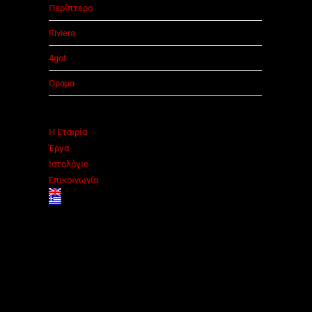
Περίπτερο
Riviera
4got
Όραμα
Η Εταιρία
Έργα
Ιστολόγιο
Επικοινωνία