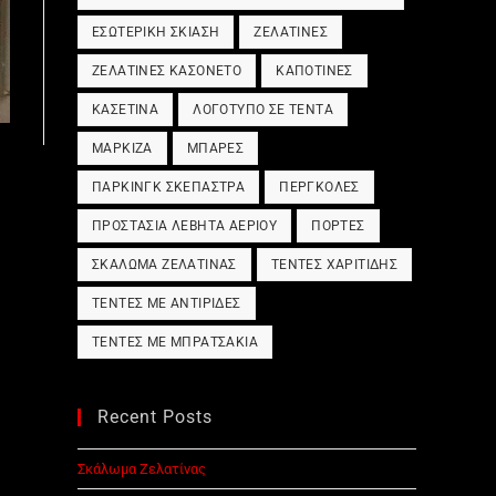
ΕΣΩΤΕΡΙΚΉ ΣΚΊΑΣΗ
ΖΕΛΑΤΊΝΕΣ
ΖΕΛΑΤΊΝΕΣ ΚΑΣΟΝΈΤΟ
ΚΑΠΟΤΊΝΕΣ
ΚΑΣΕΤΊΝΑ
ΛΟΓΌΤΥΠΟ ΣΕ ΤΈΝΤΑ
ΜΑΡΚΊΖΑ
ΜΠΆΡΕΣ
ΠΆΡΚΙΝΓΚ ΣΚΈΠΑΣΤΡΑ
ΠΈΡΓΚΟΛΕΣ
ΠΡΟΣΤΑΣΊΑ ΛΈΒΗΤΑ ΑΕΡΊΟΥ
ΠΌΡΤΕΣ
ΣΚΆΛΩΜΑ ΖΕΛΑΤΊΝΑΣ
ΤΈΝΤΕΣ ΧΑΡΙΤΊΔΗΣ
ΤΈΝΤΕΣ ΜΕ ΑΝΤΙΡΊΔΕΣ
ΤΈΝΤΕΣ ΜΕ ΜΠΡΑΤΣΆΚΙΑ
Recent Posts
Σκάλωμα Ζελατίνας