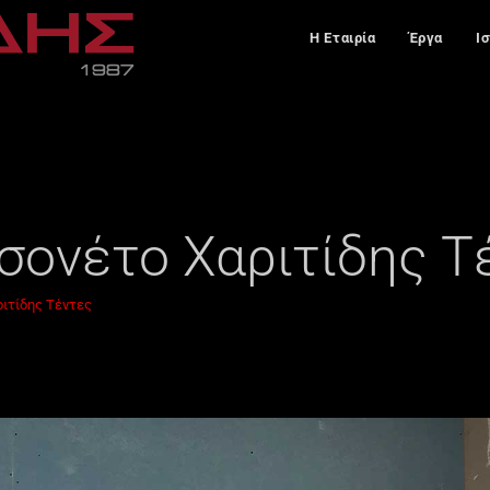
Η Εταιρία
Έργα
Ι
σονέτο Χαριτίδης Τ
ριτίδης Τέντες