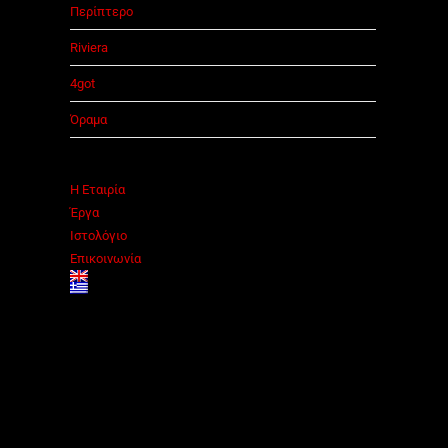
Περίπτερο
Riviera
4got
Όραμα
Η Εταιρία
Έργα
Ιστολόγιο
Επικοινωνία