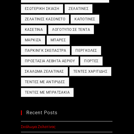
ΕΣΩΤΕΡΙΚΉ ΣΚΊΑΣΗ
ΖΕΛΑΤΊΝΕΣ
ΖΕΛΑΤΊΝΕΣ ΚΑΣΟΝΈΤΟ
ΚΑΠΟΤΊΝΕΣ
ΚΑΣΕΤΊΝΑ
ΛΟΓΌΤΥΠΟ ΣΕ ΤΈΝΤΑ
ΜΑΡΚΊΖΑ
ΜΠΆΡΕΣ
ΠΆΡΚΙΝΓΚ ΣΚΈΠΑΣΤΡΑ
ΠΈΡΓΚΟΛΕΣ
ΠΡΟΣΤΑΣΊΑ ΛΈΒΗΤΑ ΑΕΡΊΟΥ
ΠΌΡΤΕΣ
ΣΚΆΛΩΜΑ ΖΕΛΑΤΊΝΑΣ
ΤΈΝΤΕΣ ΧΑΡΙΤΊΔΗΣ
ΤΈΝΤΕΣ ΜΕ ΑΝΤΙΡΊΔΕΣ
ΤΈΝΤΕΣ ΜΕ ΜΠΡΑΤΣΆΚΙΑ
Recent Posts
Σκάλωμα Ζελατίνας