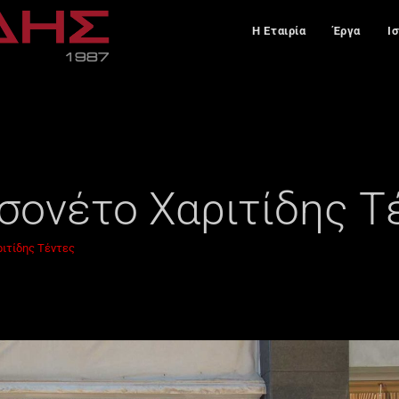
Η Εταιρία
Έργα
Ι
σονέτο Χαριτίδης Τ
ριτίδης Τέντες