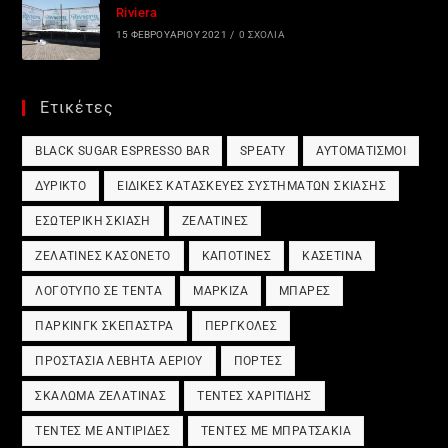
Riviera
15 ΦΕΒΡΟΥΑΡΊΟΥ 2021
/
0 ΣΧΌΛΙΑ
Ετικέτες
BLACK SUGAR ESPRESSO BAR
SPEATY
ΑΥΤΟΜΑΤΙΣΜΟΊ
ΔΎΡΙΚΤΟ
ΕΙΔΙΚΈΣ ΚΑΤΑΣΚΕΥΈΣ ΣΥΣΤΗΜΆΤΩΝ ΣΚΊΑΣΗΣ
ΕΣΩΤΕΡΙΚΉ ΣΚΊΑΣΗ
ΖΕΛΑΤΊΝΕΣ
ΖΕΛΑΤΊΝΕΣ ΚΑΣΟΝΈΤΟ
ΚΑΠΟΤΊΝΕΣ
ΚΑΣΕΤΊΝΑ
ΛΟΓΌΤΥΠΟ ΣΕ ΤΈΝΤΑ
ΜΑΡΚΊΖΑ
ΜΠΆΡΕΣ
ΠΆΡΚΙΝΓΚ ΣΚΈΠΑΣΤΡΑ
ΠΈΡΓΚΟΛΕΣ
ΠΡΟΣΤΑΣΊΑ ΛΈΒΗΤΑ ΑΕΡΊΟΥ
ΠΌΡΤΕΣ
ΣΚΆΛΩΜΑ ΖΕΛΑΤΊΝΑΣ
ΤΈΝΤΕΣ ΧΑΡΙΤΊΔΗΣ
ΤΈΝΤΕΣ ΜΕ ΑΝΤΙΡΊΔΕΣ
ΤΈΝΤΕΣ ΜΕ ΜΠΡΑΤΣΆΚΙΑ