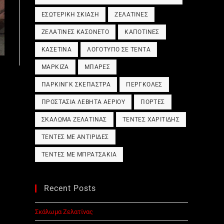
ΕΣΩΤΕΡΙΚΉ ΣΚΊΑΣΗ
ΖΕΛΑΤΊΝΕΣ
ΖΕΛΑΤΊΝΕΣ ΚΑΣΟΝΈΤΟ
ΚΑΠΟΤΊΝΕΣ
ΚΑΣΕΤΊΝΑ
ΛΟΓΌΤΥΠΟ ΣΕ ΤΈΝΤΑ
ΜΑΡΚΊΖΑ
ΜΠΆΡΕΣ
ΠΆΡΚΙΝΓΚ ΣΚΈΠΑΣΤΡΑ
ΠΈΡΓΚΟΛΕΣ
ΠΡΟΣΤΑΣΊΑ ΛΈΒΗΤΑ ΑΕΡΊΟΥ
ΠΌΡΤΕΣ
ΣΚΆΛΩΜΑ ΖΕΛΑΤΊΝΑΣ
ΤΈΝΤΕΣ ΧΑΡΙΤΊΔΗΣ
ΤΈΝΤΕΣ ΜΕ ΑΝΤΙΡΊΔΕΣ
ΤΈΝΤΕΣ ΜΕ ΜΠΡΑΤΣΆΚΙΑ
Recent Posts
Σκάλωμα Ζελατίνας