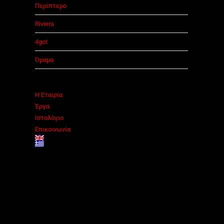
Περίπτερο
Riviera
4got
Όραμα
Η Εταιρία
Έργα
Ιστολόγιο
Επικοινωνία