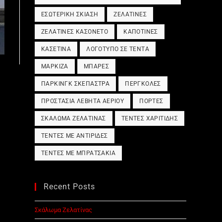
ΕΣΩΤΕΡΙΚΉ ΣΚΊΑΣΗ
ΖΕΛΑΤΊΝΕΣ
ΖΕΛΑΤΊΝΕΣ ΚΑΣΟΝΈΤΟ
ΚΑΠΟΤΊΝΕΣ
ΚΑΣΕΤΊΝΑ
ΛΟΓΌΤΥΠΟ ΣΕ ΤΈΝΤΑ
ΜΑΡΚΊΖΑ
ΜΠΆΡΕΣ
ΠΆΡΚΙΝΓΚ ΣΚΈΠΑΣΤΡΑ
ΠΈΡΓΚΟΛΕΣ
ΠΡΟΣΤΑΣΊΑ ΛΈΒΗΤΑ ΑΕΡΊΟΥ
ΠΌΡΤΕΣ
ΣΚΆΛΩΜΑ ΖΕΛΑΤΊΝΑΣ
ΤΈΝΤΕΣ ΧΑΡΙΤΊΔΗΣ
ΤΈΝΤΕΣ ΜΕ ΑΝΤΙΡΊΔΕΣ
ΤΈΝΤΕΣ ΜΕ ΜΠΡΑΤΣΆΚΙΑ
Recent Posts
Σκάλωμα Ζελατίνας