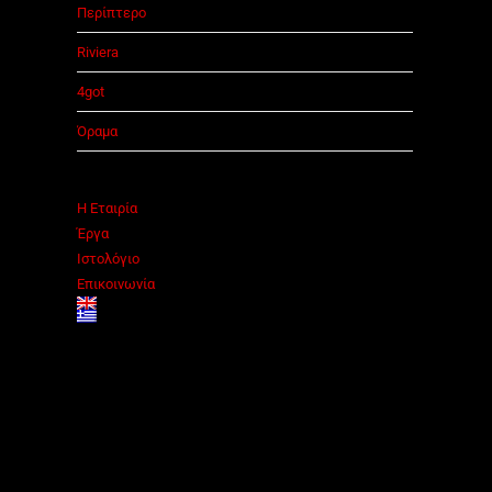
Περίπτερο
Riviera
4got
Όραμα
Η Εταιρία
Έργα
Ιστολόγιο
Επικοινωνία