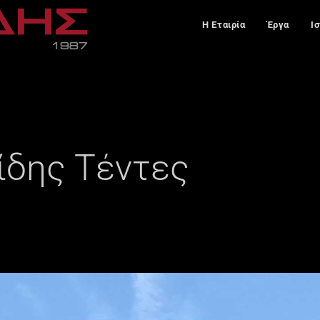
Η Εταιρία
Έργα
Ι
ίδης Τέντες