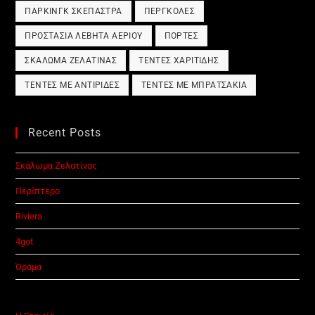
ΠΆΡΚΙΝΓΚ ΣΚΈΠΑΣΤΡΑ
ΠΈΡΓΚΟΛΕΣ
ΠΡΟΣΤΑΣΊΑ ΛΈΒΗΤΑ ΑΕΡΊΟΥ
ΠΌΡΤΕΣ
ΣΚΆΛΩΜΑ ΖΕΛΑΤΊΝΑΣ
ΤΈΝΤΕΣ ΧΑΡΙΤΊΔΗΣ
ΤΈΝΤΕΣ ΜΕ ΑΝΤΙΡΊΔΕΣ
ΤΈΝΤΕΣ ΜΕ ΜΠΡΑΤΣΆΚΙΑ
Recent Posts
Σκάλωμα Ζελατίνας
Περίπτερο
Riviera
4got
Όραμα