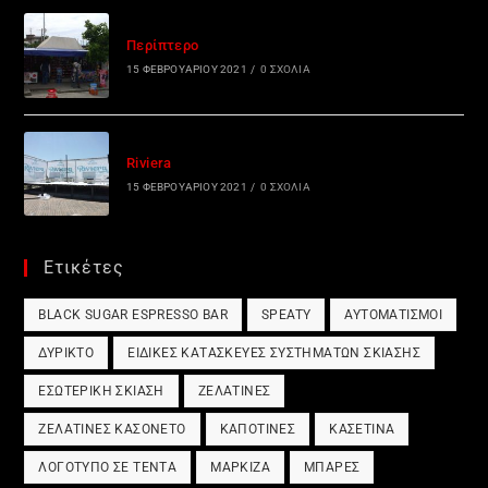
Περίπτερο
15 ΦΕΒΡΟΥΑΡΊΟΥ 2021
/
0 ΣΧΌΛΙΑ
Riviera
15 ΦΕΒΡΟΥΑΡΊΟΥ 2021
/
0 ΣΧΌΛΙΑ
Ετικέτες
BLACK SUGAR ESPRESSO BAR
SPEATY
ΑΥΤΟΜΑΤΙΣΜΟΊ
ΔΎΡΙΚΤΟ
ΕΙΔΙΚΈΣ ΚΑΤΑΣΚΕΥΈΣ ΣΥΣΤΗΜΆΤΩΝ ΣΚΊΑΣΗΣ
ΕΣΩΤΕΡΙΚΉ ΣΚΊΑΣΗ
ΖΕΛΑΤΊΝΕΣ
ΖΕΛΑΤΊΝΕΣ ΚΑΣΟΝΈΤΟ
ΚΑΠΟΤΊΝΕΣ
ΚΑΣΕΤΊΝΑ
ΛΟΓΌΤΥΠΟ ΣΕ ΤΈΝΤΑ
ΜΑΡΚΊΖΑ
ΜΠΆΡΕΣ