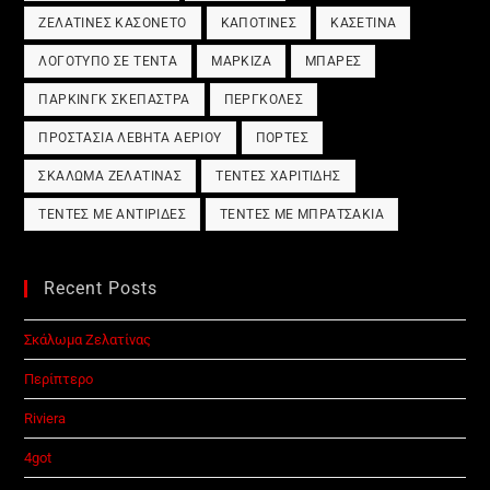
ΖΕΛΑΤΊΝΕΣ ΚΑΣΟΝΈΤΟ
ΚΑΠΟΤΊΝΕΣ
ΚΑΣΕΤΊΝΑ
ΛΟΓΌΤΥΠΟ ΣΕ ΤΈΝΤΑ
ΜΑΡΚΊΖΑ
ΜΠΆΡΕΣ
ΠΆΡΚΙΝΓΚ ΣΚΈΠΑΣΤΡΑ
ΠΈΡΓΚΟΛΕΣ
ΠΡΟΣΤΑΣΊΑ ΛΈΒΗΤΑ ΑΕΡΊΟΥ
ΠΌΡΤΕΣ
ΣΚΆΛΩΜΑ ΖΕΛΑΤΊΝΑΣ
ΤΈΝΤΕΣ ΧΑΡΙΤΊΔΗΣ
ΤΈΝΤΕΣ ΜΕ ΑΝΤΙΡΊΔΕΣ
ΤΈΝΤΕΣ ΜΕ ΜΠΡΑΤΣΆΚΙΑ
Recent Posts
Σκάλωμα Ζελατίνας
Περίπτερο
Riviera
4got