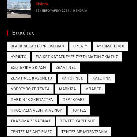
Riviera
15 ΦΕΒΡΟΥΑΡΊΟΥ 2021
/
0 ΣΧΌΛΙΑ
Ετικέτες
BLACK SUGAR ESPRESSO BAR
SPEATY
ΑΥΤΟΜΑΤΙΣΜΟΊ
ΔΎΡΙΚΤΟ
ΕΙΔΙΚΈΣ ΚΑΤΑΣΚΕΥΈΣ ΣΥΣΤΗΜΆΤΩΝ ΣΚΊΑΣΗΣ
ΕΣΩΤΕΡΙΚΉ ΣΚΊΑΣΗ
ΖΕΛΑΤΊΝΕΣ
ΖΕΛΑΤΊΝΕΣ ΚΑΣΟΝΈΤΟ
ΚΑΠΟΤΊΝΕΣ
ΚΑΣΕΤΊΝΑ
ΛΟΓΌΤΥΠΟ ΣΕ ΤΈΝΤΑ
ΜΑΡΚΊΖΑ
ΜΠΆΡΕΣ
ΠΆΡΚΙΝΓΚ ΣΚΈΠΑΣΤΡΑ
ΠΈΡΓΚΟΛΕΣ
ΠΡΟΣΤΑΣΊΑ ΛΈΒΗΤΑ ΑΕΡΊΟΥ
ΠΌΡΤΕΣ
ΣΚΆΛΩΜΑ ΖΕΛΑΤΊΝΑΣ
ΤΈΝΤΕΣ ΧΑΡΙΤΊΔΗΣ
ΤΈΝΤΕΣ ΜΕ ΑΝΤΙΡΊΔΕΣ
ΤΈΝΤΕΣ ΜΕ ΜΠΡΑΤΣΆΚΙΑ