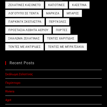
ΖΕΛΑΤΊΝΕΣ ΚΑΣΟΝΈΤΟ
ΚΑΠΟΤΊΝΕΣ
ΚΑΣΕΤΊΝΑ
ΛΟΓΌΤΥΠΟ ΣΕ ΤΈΝΤΑ
ΜΑΡΚΊΖΑ
ΜΠΆΡΕΣ
ΠΆΡΚΙΝΓΚ ΣΚΈΠΑΣΤΡΑ
ΠΈΡΓΚΟΛΕΣ
ΠΡΟΣΤΑΣΊΑ ΛΈΒΗΤΑ ΑΕΡΊΟΥ
ΠΌΡΤΕΣ
ΣΚΆΛΩΜΑ ΖΕΛΑΤΊΝΑΣ
ΤΈΝΤΕΣ ΧΑΡΙΤΊΔΗΣ
ΤΈΝΤΕΣ ΜΕ ΑΝΤΙΡΊΔΕΣ
ΤΈΝΤΕΣ ΜΕ ΜΠΡΑΤΣΆΚΙΑ
Recent Posts
Σκάλωμα Ζελατίνας
Περίπτερο
Riviera
4got