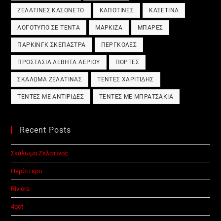
ΖΕΛΑΤΊΝΕΣ ΚΑΣΟΝΈΤΟ
ΚΑΠΟΤΊΝΕΣ
ΚΑΣΕΤΊΝΑ
ΛΟΓΌΤΥΠΟ ΣΕ ΤΈΝΤΑ
ΜΑΡΚΊΖΑ
ΜΠΆΡΕΣ
ΠΆΡΚΙΝΓΚ ΣΚΈΠΑΣΤΡΑ
ΠΈΡΓΚΟΛΕΣ
ΠΡΟΣΤΑΣΊΑ ΛΈΒΗΤΑ ΑΕΡΊΟΥ
ΠΌΡΤΕΣ
ΣΚΆΛΩΜΑ ΖΕΛΑΤΊΝΑΣ
ΤΈΝΤΕΣ ΧΑΡΙΤΊΔΗΣ
ΤΈΝΤΕΣ ΜΕ ΑΝΤΙΡΊΔΕΣ
ΤΈΝΤΕΣ ΜΕ ΜΠΡΑΤΣΆΚΙΑ
Recent Posts
Σκάλωμα Ζελατίνας
Περίπτερο
Riviera
4got