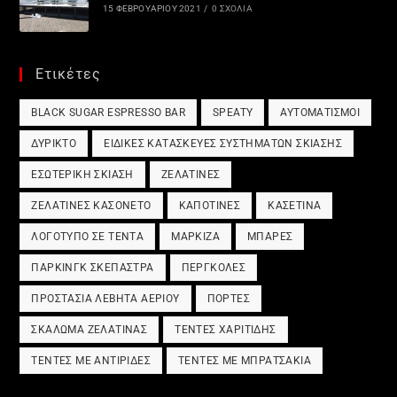
15 ΦΕΒΡΟΥΑΡΊΟΥ 2021
/
0 ΣΧΌΛΙΑ
Ετικέτες
BLACK SUGAR ESPRESSO BAR
SPEATY
ΑΥΤΟΜΑΤΙΣΜΟΊ
ΔΎΡΙΚΤΟ
ΕΙΔΙΚΈΣ ΚΑΤΑΣΚΕΥΈΣ ΣΥΣΤΗΜΆΤΩΝ ΣΚΊΑΣΗΣ
ΕΣΩΤΕΡΙΚΉ ΣΚΊΑΣΗ
ΖΕΛΑΤΊΝΕΣ
ΖΕΛΑΤΊΝΕΣ ΚΑΣΟΝΈΤΟ
ΚΑΠΟΤΊΝΕΣ
ΚΑΣΕΤΊΝΑ
ΛΟΓΌΤΥΠΟ ΣΕ ΤΈΝΤΑ
ΜΑΡΚΊΖΑ
ΜΠΆΡΕΣ
ΠΆΡΚΙΝΓΚ ΣΚΈΠΑΣΤΡΑ
ΠΈΡΓΚΟΛΕΣ
ΠΡΟΣΤΑΣΊΑ ΛΈΒΗΤΑ ΑΕΡΊΟΥ
ΠΌΡΤΕΣ
ΣΚΆΛΩΜΑ ΖΕΛΑΤΊΝΑΣ
ΤΈΝΤΕΣ ΧΑΡΙΤΊΔΗΣ
ΤΈΝΤΕΣ ΜΕ ΑΝΤΙΡΊΔΕΣ
ΤΈΝΤΕΣ ΜΕ ΜΠΡΑΤΣΆΚΙΑ