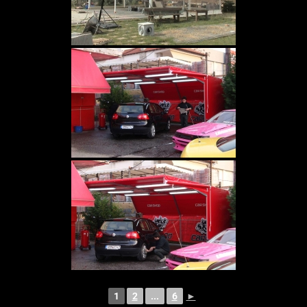
1
2
...
6
►