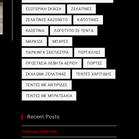
ΕΣΩΤΕΡΙΚΉ ΣΚΊΑΣΗ
ΖΕΛΑΤΊΝΕΣ
ΖΕΛΑΤΊΝΕΣ ΚΑΣΟΝΈΤΟ
ΚΑΠΟΤΊΝΕΣ
ΚΑΣΕΤΊΝΑ
ΛΟΓΌΤΥΠΟ ΣΕ ΤΈΝΤΑ
ΜΑΡΚΊΖΑ
ΜΠΆΡΕΣ
ΠΆΡΚΙΝΓΚ ΣΚΈΠΑΣΤΡΑ
ΠΈΡΓΚΟΛΕΣ
ΠΡΟΣΤΑΣΊΑ ΛΈΒΗΤΑ ΑΕΡΊΟΥ
ΠΌΡΤΕΣ
ΣΚΆΛΩΜΑ ΖΕΛΑΤΊΝΑΣ
ΤΈΝΤΕΣ ΧΑΡΙΤΊΔΗΣ
ΤΈΝΤΕΣ ΜΕ ΑΝΤΙΡΊΔΕΣ
ΤΈΝΤΕΣ ΜΕ ΜΠΡΑΤΣΆΚΙΑ
Recent Posts
Σκάλωμα Ζελατίνας