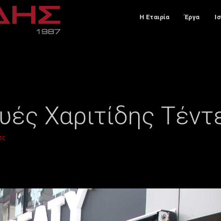
Η Εταιρία
Έργα
Ι
υές Χαριτίδης Τέντ
ες