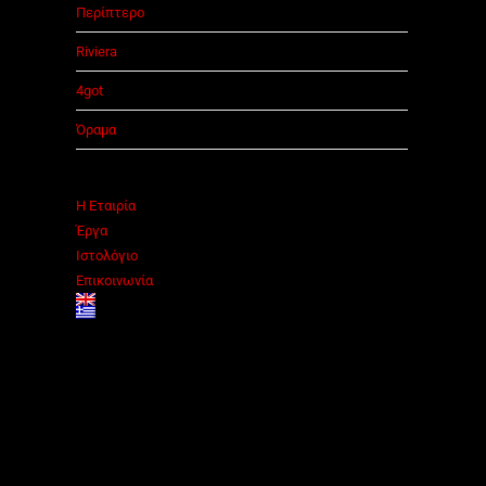
Περίπτερο
Riviera
4got
Όραμα
Η Εταιρία
Έργα
Ιστολόγιο
Επικοινωνία