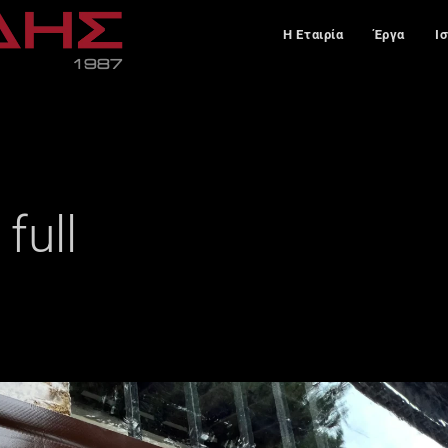
Η Εταιρία
Έργα
Ι
full