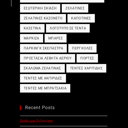
ΕΣΩΤΕΡΙΚΉ ΣΚΊΑΣΗ
ΖΕΛΑΤΊΝΕΣ
ΖΕΛΑΤΊΝΕΣ ΚΑΣΟΝΈΤΟ
ΚΑΠΟΤΊΝΕΣ
ΚΑΣΕΤΊΝΑ
ΛΟΓΌΤΥΠΟ ΣΕ ΤΈΝΤΑ
ΜΑΡΚΊΖΑ
ΜΠΆΡΕΣ
ΠΆΡΚΙΝΓΚ ΣΚΈΠΑΣΤΡΑ
ΠΈΡΓΚΟΛΕΣ
ΠΡΟΣΤΑΣΊΑ ΛΈΒΗΤΑ ΑΕΡΊΟΥ
ΠΌΡΤΕΣ
ΣΚΆΛΩΜΑ ΖΕΛΑΤΊΝΑΣ
ΤΈΝΤΕΣ ΧΑΡΙΤΊΔΗΣ
ΤΈΝΤΕΣ ΜΕ ΑΝΤΙΡΊΔΕΣ
ΤΈΝΤΕΣ ΜΕ ΜΠΡΑΤΣΆΚΙΑ
Recent Posts
Σκάλωμα Ζελατίνας