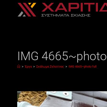
IMG 4665~photo 
>
Έργα
>
Σκάλωμα Ζελατίνας
>
IMG 4665~photo full