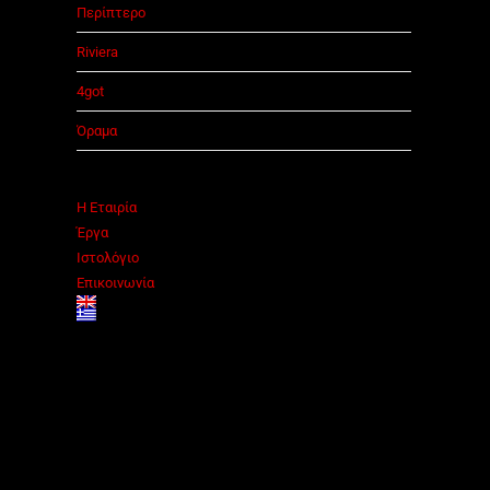
Περίπτερο
Riviera
4got
Όραμα
Η Εταιρία
Έργα
Ιστολόγιο
Επικοινωνία